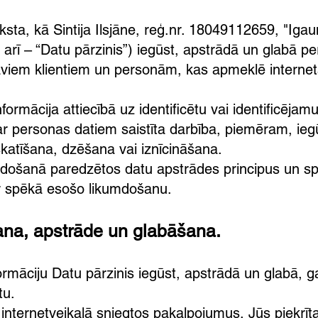
aksta, kā Sintija Ilsjāne, reģ.nr. 18049112659, "Igau
arī – “Datu pārzinis”) iegūst, apstrādā un glabā p
aviem klientiem un personām, kas apmeklē interne
formācija attiecībā uz identificētu vai identificējamu
 ar personas datiem saistīta darbība, piemēram, ieg
katīšana, dzēšana vai iznīcināšana.
umdošanā paredzētos datu apstrādes principus un sp
ar spēkā esošo likumdošanu.
ana, apstrāde un glabāšana.
formāciju Datu pārzinis iegūst, apstrādā un glabā, 
stu.
internetveikalā sniegtos pakalpojumus, Jūs piekrīta