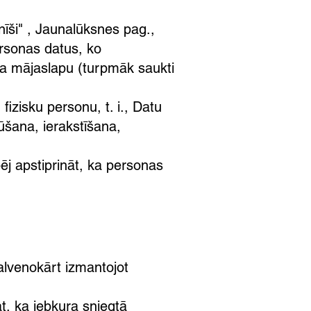
nīši" , Jaunalūksnes pag.,
ersonas datus, ko
ta mājaslapu (turpmāk saukti
 fizisku personu, t. i., Datu
ūšana, ierakstīšana,
ēj apstiprināt, ka personas
galvenokārt izmantojot
t, ka jebkura sniegtā