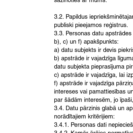
sazinoties ar mums.
3.2. Papildus iepriekšminētajam
publiski pieejamos reģistrus.
3.3. Personas datu apstrādes j
b), c) un f) apakšpunkts:
a) datu subjekts ir devis pie
b) apstrāde ir vajadzīga līgum
datu subjekta pieprasījuma p
c) apstrāde ir vajadzīga, lai i
f) apstrāde ir vajadzīga pārzi
intereses vai pamattiesības u
par šādām interesēm, jo īpaši,
3.4. Datu pārzinis glabā un 
norādītajiem kritērijiem:
3.4.1. Personas dati nepiecie