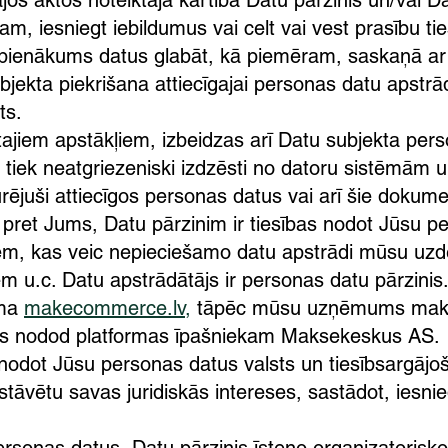
os aktos noteiktajā kārtībā Datu pārzinis un/vai Da
am, iesniegt iebildumus vai celt vai vest prasību ti
s pienākums datus glabāt, kā piemēram, saskaņā a
jekta piekrišana attiecīgajai personas datu apstrā
ts.
tajiem apstākļiem, izbeidzas arī Datu subjekta pe
ti tiek neatgriezeniski izdzēsti no datoru sistēmām 
juši attiecīgos personas datus vai arī šie dokumen
as pret Jums, Datu pārzinim ir tiesības nodot Jūsu 
iem, kas veic nepieciešamo datu apstrādi mūsu u
m u.c. Datu apstrādātājs ir personas datu pārzini
rma
makecommerce.lv
,
tāpēc mūsu uzņēmums maksā
s nodod platformas īpašniekam Maksekeskus AS.
odot Jūsu personas datus valsts un tiesībsargājoš
āvētu savas juridiskās intereses, sastādot, iesnied