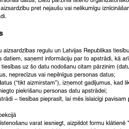
personas datus, Datu pārzinis īsteno organizatoris
 aizsardzību pret nejaušu vai nelikumīgu iznīcināš
di.
s
 aizsardzības regulu un Latvijas Republikas tiesību
 datiem, saņemt informāciju par to apstrādi, kā ar
n tiesības uz šo datu nodošanu citam pārzinim (da
zus, neprecīzus vai nepilnīgus personas datus;
atus (“tikt aizmirstam”), izņemot gadījumus, kad l
niegto piekrišanu personas datu apstrādei;
trādi – tiesības pieprasīt, lai mēs īslaicīgi pavisa
pekcijā
īstenošanu varat iesniegt, aizpildot formu klātienē