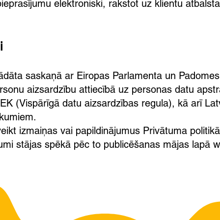
pieprasījumu elektroniski, rakstot uz klientu atbals
i
strādāta saskaņā ar Eiropas Parlamenta un Padome
personu aizsardzību attiecībā uz personas datu apstr
/EK (Vispārīgā datu aizsardzības regula), kā arī La
ikumiem.
 veikt izmaiņas vai papildinājumus Privātuma politikā
jumi stājas spēkā pēc to publicēšanas mājas lapā
w