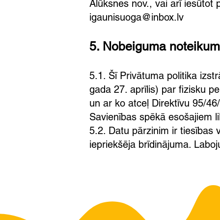
Alūksnes nov., vai arī iesūtot 
igaunisuoga@inbox.lv
5. Nobeiguma noteikum
5.1. Šī Privātuma politika iz
gada 27. aprīlis) par fizisku 
un ar ko atceļ Direktīvu 95/46
Savienības spēkā esošajiem l
5.2. Datu pārzinim ir tiesības
iepriekšēja brīdinājuma. Labo