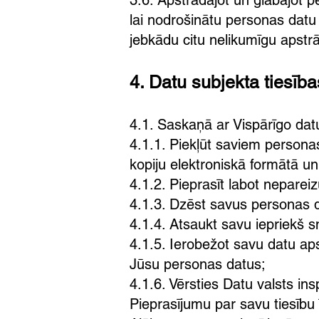
3.6. Apstrādājot un glabājot 
lai nodrošinātu personas datu
jebkādu citu nelikumīgu apstrā
4. Datu subjekta tiesība
4.1. Saskaņā ar Vispārīgo datu
4.1.1. Piekļūt saviem personas
kopiju elektroniskā formātā u
4.1.2. Pieprasīt labot neparei
4.1.3. Dzēst savus personas d
4.1.4. Atsaukt savu iepriekš s
4.1.5. Ierobežot savu datu aps
Jūsu personas datus;
4.1.6. Vērsties Datu valsts ins
Pieprasījumu par savu tiesību 