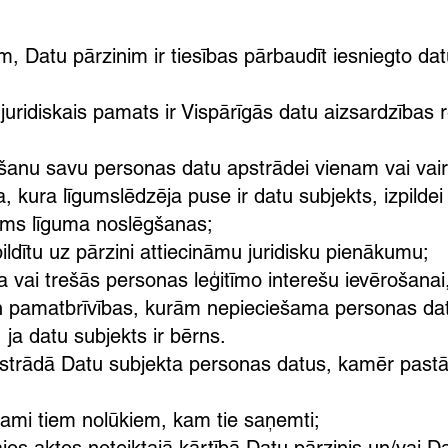
, Datu pārzinim ir tiesības pārbaudīt iesniegto datu
uridiskais pamats ir Vispārīgās datu aizsardzības 
krišanu savu personas datu apstrādei vienam vai va
a, kura līgumslēdzēja puse ir datu subjekts, izpild
irms līguma noslēgšanas;
zpildītu uz pārzini attiecināmu juridisku pienākumu;
ņa vai trešās personas leģitīmo interešu ievērošanai
n pamatbrīvības, kurām nepieciešama personas datu
 ja datu subjekts ir bērns.
apstrādā Datu subjekta personas datus, kamēr pas
šami tiem nolūkiem, kam tie saņemti;