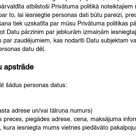
pārvaldīta atbilstoši Privātuma politikā noteiktajie
par to, lai iesniegtie personas dati būtu pareizi, prec
šana tiek uzskatīta par mūsu Privātuma politikas 
ot Datu pārzinim par jebkurām izmaiņām iesniegta
īgs par zaudējumiem, kas nodarīti Datu subjektam va
ersonas datu dēļ.
u apstrāde
dāt šādus personas datus:
pasta adrese un/vai tālruņa numurs)
ās preces, piegādes adrese, cena, maksājuma informā
ju, kura iesniegta mums vietnes piedāvāto pakalpoj