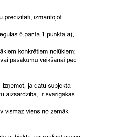
 precizitāti, izmantojot
regulas 6.panta 1.punkta a),
irākiem konkrētiem nolūkiem;
ei vai pasākumu veikšanai pēc
, izņemot, ja datu subjekta
 aizsardzība, ir svarīgākas
tāv vismaz viens no zemāk