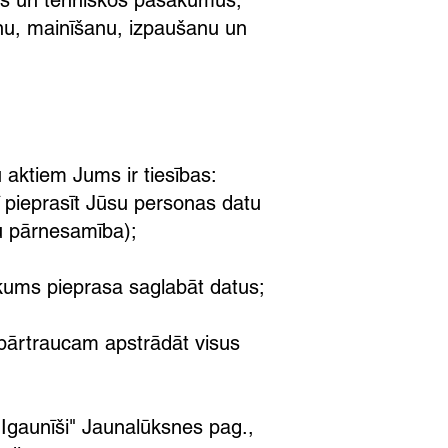
kos un tehniskos pasākumus,
anu, mainīšanu, izpaušanu un
 aktiem Jums ir tiesības:
ī pieprasīt Jūsu personas datu
tu pārnesamība);
ikums pieprasa saglabāt datus;
m pārtraucam apstrādāt visus
 "Igaunīši" Jaunalūksnes pag.,