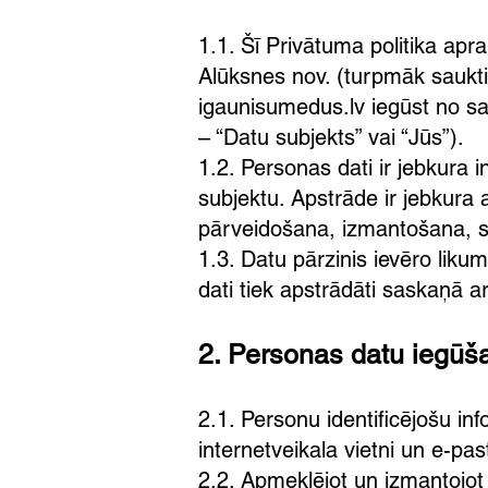
1.1. Šī Privātuma politika apr
Alūksnes nov. (turpmāk saukti 
igaunisumedus.lv iegūst no s
– “Datu subjekts” vai “Jūs”).
1.2. Personas dati ir jebkura in
subjektu. Apstrāde ir jebkura
pārveidošana, izmantošana, s
1.3. Datu pārzinis ievēro lik
dati tiek apstrādāti saskaņā 
2. Personas datu iegūš
2.1. Personu identificējošu in
internetveikala vietni un e-pa
2.2. Apmeklējot un izmantojot 