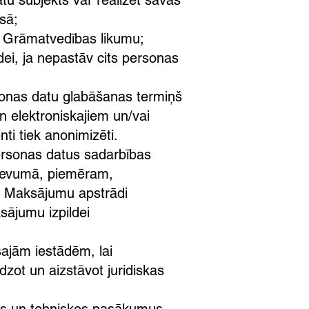
tu subjekts var realizēt savas
esā;
r Grāmatvedības likumu;
dei, ja nepastāv cits personas
rsonas datu glabāšanas termiņš
un elektroniskajiem un/vai
ti tiek anonimizēti.
personas datus sadarbības
zdevumā, piemēram,
s. Maksājumu apstrādi
jumu izpildei
ajām iestādēm, lai
zot un aizstāvot juridiskas