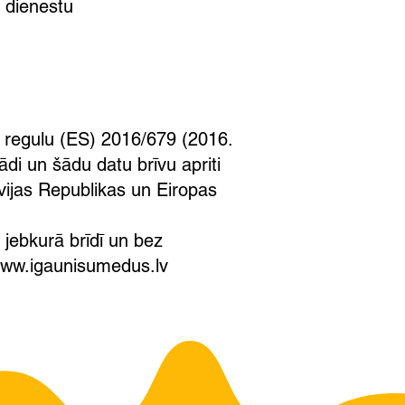
ta dienestu
s regulu (ES) 2016/679 (2016.
ādi un šādu datu brīvu apriti
tvijas Republikas un Eiropas
 jebkurā brīdī un bez
ww.igaunisumedus.lv