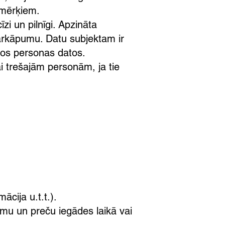
m mērķiem.
īzi un pilnīgi. Apzināta
pārkāpumu. Datu subjektam ir
jos personas datos.
i trešajām personām, ja tie
cija u.t.t.).
umu un preču iegādes laikā vai