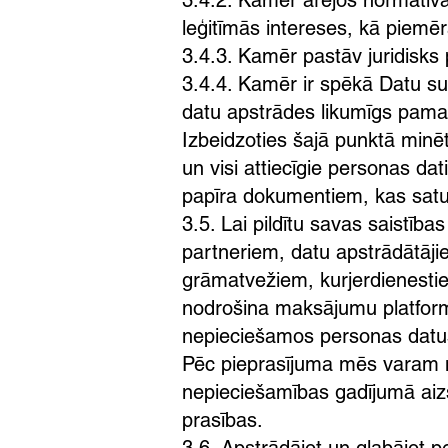
3.4.2. Kamēr ārējos normatīvaj
leģitīmās intereses, kā piemēr
3.4.3. Kamēr pastāv juridisk
3.4.4. Kamēr ir spēkā Datu sub
datu apstrādes likumīgs pama
Izbeidzoties šajā punktā minē
un visi attiecīgie personas da
papīra dokumentiem, kas saturē
3.5. Lai pildītu savas saistīb
partneriem, datu apstrādātāj
grāmatvežiem, kurjerdienestie
nodrošina maksājumu platfo
nepieciešamos personas datu
Pēc pieprasījuma mēs varam n
nepieciešamības gadījumā aizst
prasības.