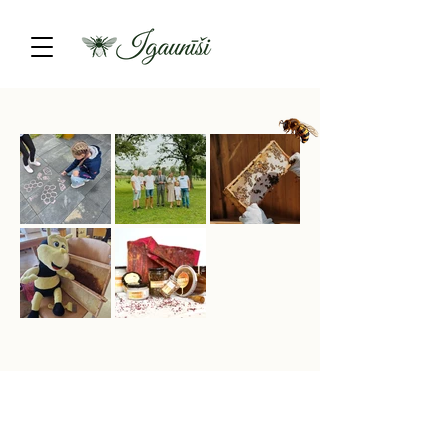
KONTAKTI
PRIVĀTUMA POLITIKA
SĪKFAILU INFORMĀCIJA