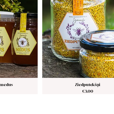
 medus
Ziedputekšņi
Price
€3.00