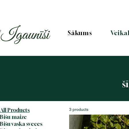
Sākums
Veika
š
All Products
3 products
Bišu maize
Bišu vaska sveces