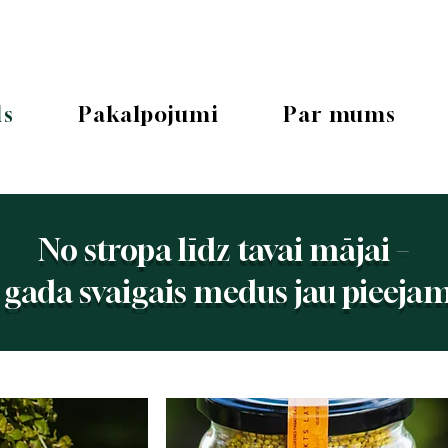
ls
Pakalpojumi
Par mums
No stropa līdz tavai mājai –
ī gada svaigais medus jau pieejam