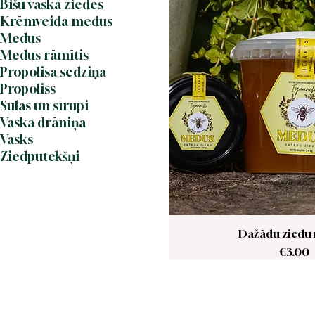
Bišu vaska ziedes
Krēmveida medus
Medus
Medus rāmītis
Propolisa sedziņa
Propoliss
Sulas un sīrupi
Vaska drāniņa
Vasks
Ziedputekšņi
Dažādu ziedu
Price
€3.00