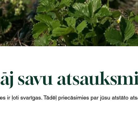
āj savu atsauksmi
 ir ļoti svarīgas. Tādēļ priecāsimies par jūsu atstāto at