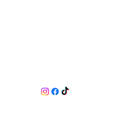
īši"
lv
PREČU
© Laura Ozoliņa
2025