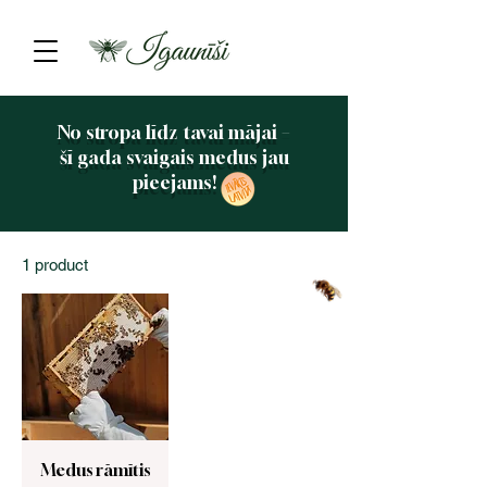
No stropa līdz tavai mājai –
šī gada svaigais medus jau
pieejams!
1 product
Medus rāmītis