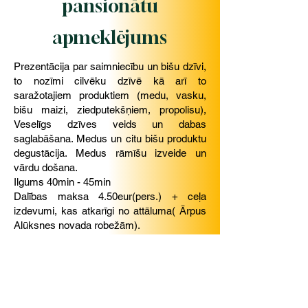
pansionātu
apmeklējums
Prezentācija par saimniecību un bišu dzīvi,
to nozīmi cilvēku dzīvē kā arī to
saražotajiem produktiem (medu, vasku,
bišu maizi, ziedputekšņiem, propolisu),
Veselīgs dzīves veids un dabas
saglabāšana. Medus un citu bišu produktu
degustācija. Medus rāmīšu izveide un
vārdu došana.
Ilgums 40min - 45min
Dalības maksa 4.50eur(pers.) + ceļa
izdevumi, kas atkarīgi no attāluma( Ārpus
Alūksnes novada robežām).
ATRODAMIES: Alūksnes novada,
Jaunalūksnes pagasta, " Igaunīšos".
Tālrunis saziņai:
25409955