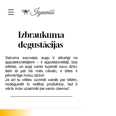
Izbraukuma
degustācijas
Vairums savvaļas augu ir atkarīgi no
apputeksnētājiem – ir apputeksnētāji, būs
sēklas, un augi varēs turpināt savu dzīvi,
tieši tā pat kā mēs cilveki, ir bites ir
pilnvērtīga mūsu dzīve!
Ja arī tu vēlies uzzināt vairāk par bitēm,
nodegustēt to radītos produktus, tad ir
vērts mūs uzaicināt pie sevis ciemos!