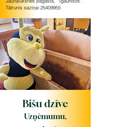
Jaunalūksnes pagasta, " Igaunīšos".
Tālrunis saziņai:
25409955
Bišu dzīve
Uzņēmumu,