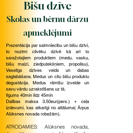
Bišu dzīve
Skolas un bērnu dārzu
apmeklējumi
Prezentācija par saimniecību un bišu dzīvi,
to nozīmi cilvēku dzīvē kā arī to
saražotajiem produktiem (medu, vasku,
bišu maizi, ziedputekšņiem, propolisu),
Veselīgs dzīves veids un dabas
saglabāšana. Medus un citu bišu produktu
degustācija. Medus rāmīšu izveide un
savu vārdu uzrakstīšana uz tā.
Ilgums 40min līdz 45min
Dalības maksa 3.50eur(pers.) + ceļa
izdevumi, kas atkarīgi no attāluma( Ārpus
Alūksnes novada robežām).
ATRODAMIES: Alūksnes novada,