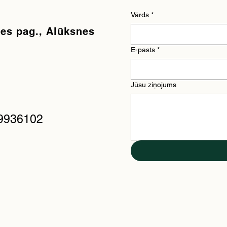
Vārds
*
nes pag., Alūksnes
E-pasts
*
Jūsu ziņojums
9936102