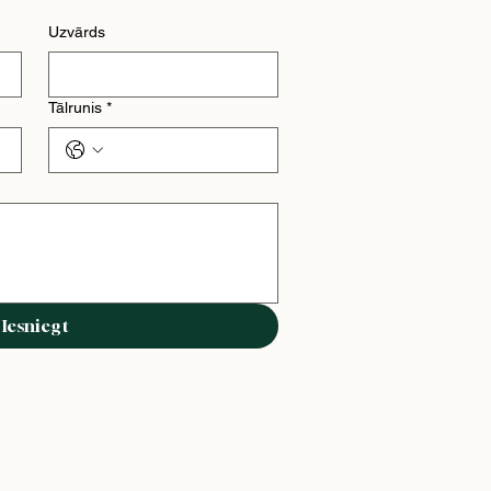
Uzvārds
Tālrunis
*
Iesniegt