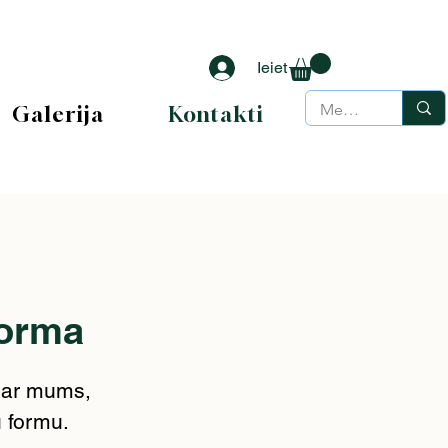
Ieiet
Galerija
Kontakti
forma
s ar mums,
u formu.