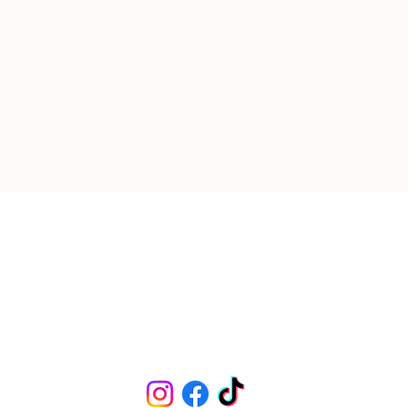
īši"
lv
PREČU