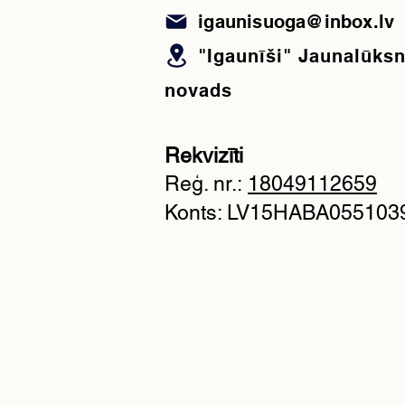
igaunisuoga@inbox.lv
"Igaunīši" Jaunalūks
novads
Rekvizīti
Reģ. nr.:
18049112659
Konts: LV15HABA055103