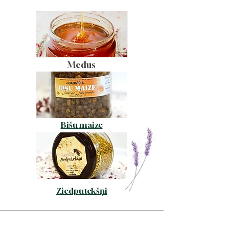
Medus
Bišu maize
Ziedputekšņi