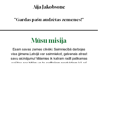
Aija Jakobsone
"Gardas pašu audzētas zemenes!"
Mūsu misija
Esam savas zemes cilvēki. Saimniecībā darbojas
visa ģimene.Latvijā var saimniekot, galvenais atrast
savu aicinājumu! Vēlamies ik katram radīt patikamas
sajūtas par bitēm un to radītajiem produktiem,kā arī
parādīt to,ka spējam izaudzēt kvalitatīvas
zemenes,audzējot tās bez pesticīdiem.
Par mums