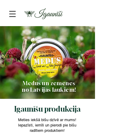
Medus un zemenes
no Latvijas laukiem!
Igaunīšu produkcija
Meties iekšā bišu dzīvē ar mums!
Iepazīsti, iemīli un pierodi pie bišu
radītiem produktiem!